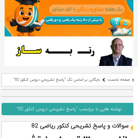
صفحه نخست
بایگانی بر اساس تگ "پاسخ تشریحی دروس کنکور 82"
نوشته هایی با برچسب "پاسخ تشریحی دروس کنکور 82"
سوالات و پاسخ تشریحی کنکور ریاضی 82