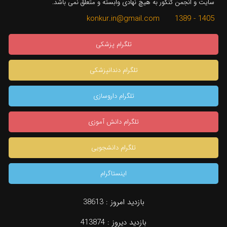
سایت و انجمن کنکور به هیچ نهادی وابسته و متعلق نمی باشد.
1405 - 1389 konkur.in@gmail.com
تلگرام پزشکی
تلگرام دندانپزشکی
تلگرام داروسازی
تلگرام دانش آموزی
تلگرام دانشجویی
اینستاگرام
×
بازدید امروز :
38613
بازدید دیروز :
413874