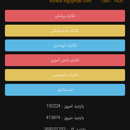
1405 - 1389 konkur.in@gmail.com
تلگرام پزشکی
تلگرام دندانپزشکی
تلگرام داروسازی
تلگرام دانش آموزی
تلگرام دانشجویی
اینستاگرام
بازدید امروز :
192224
بازدید دیروز :
413874
بازدید کل :
959101253