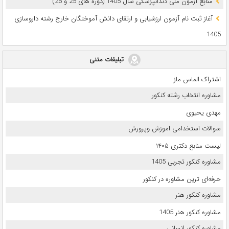
ﻣﻨﺎﺑﻊ آزﻣﻮن ﻣﻠﯽ دندانپزشکی سال 1405 (دوره های 25 و 26)
آغاز ثبت نام آزمون‌ ارزشیابی و ارتقای دانش آموختگان خارج رشته داروسازی
1405
تبلیغات متنی
اشتراک الماس ماز
مشاوره انتخاب رشته کنکور
مهدی یحیوی
سوالات استخدامی اموزش وپرورش
لیست منابع دکتری ۱۴۰۵
مشاوره کنکور تجربی 1405
حرفه‌ای ترین مشاوره در کنکور
مشاوره کنکور هنر
مشاوره کنکور هنر 1405
مشاوره کنکور انسانی