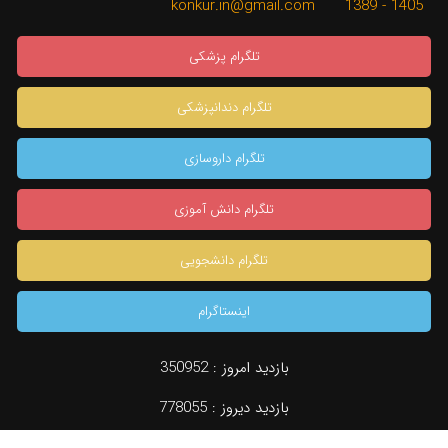
1405 - 1389 konkur.in@gmail.com
تلگرام پزشکی
تلگرام دندانپزشکی
تلگرام داروسازی
تلگرام دانش آموزی
تلگرام دانشجویی
اینستاگرام
×
بازدید امروز :
350952
بازدید دیروز :
778055
دسته بندی
جستجو
مشاوره تخصصی
konkur.in