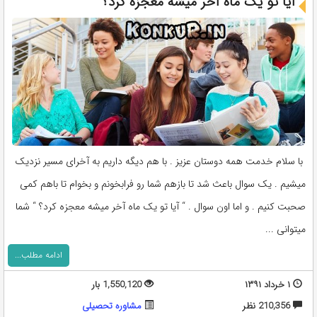
آیا تو یک ماه آخر میشه معجزه کرد؟
با سلام خدمت همه دوستان عزیز . با هم دیگه داریم به آخرای مسیر نزدیک
میشیم . یک سوال باعث شد تا بازهم شما رو فرابخونم و بخوام تا باهم کمی
صحبت کنیم . و اما اون سوال . “ آیا تو یک ماه آخر میشه معجزه کرد؟ “ شما
میتوانی ...
ادامه مطلب...
۱ خرداد ۱۳۹۱
1,550,120 بار
210,356 نظر
مشاوره تحصيلی