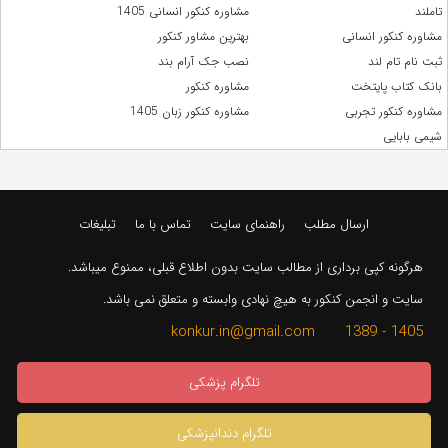
تاملند
مشاوره کنکور انسانی 1405
مشاوره کنکور انسانی
بهترین مشاور کنکور
ثبت نام تام لند
نصب جک آرام بند
بانک کتاب پایتخت
مشاوره کنکور
مشاوره کنکور تجربی
مشاوره کنکور زبان 1405
شیمی بابایی
ارسال مطلب
راهنمای سایت
تماس با ما
تبلیغات
هرگونه کپی برداری از مطالب سایت بدون اطلاع قبلی، ممنوع میباشد.
سایت و انجمن کنکور به هیچ نهادی وابسته و متعلق نمی باشد.
1405 - 1389 konkur.in@gmail.com
تلگرام پزشکی
تلگرام دندانپزشکی