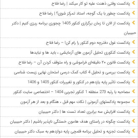
پادکست وقتی ذهنت علیه تو کار میکند | رضا فلاح
پادکست چطور با یک گوجه، استاد تمرکز شوی؟ | رضا فلاح
پادکست از الان تا زمان برگزاری کنکور 1405 چجوری برنامه ریزی کنیم | دکتر
حبیبیان
پادکست غول دفترچه دوم کنکور را رام کن! – رضا فلاح
پادکست کنکوری تحلیل آزمون های آزمایشی ، باید ها و نبایدها
پادکست قانون ۲۰ دقیقه‌ای فراموشی و راه متوقف کردن آن – رضا فلاح
پادکست بررسی و تحلیل 4 کتاب کمک درسی امتحان نهایی زیست شناسی
پادکست تاثیر پایه یازدهم در کنکور و تغییرات کنکور 1405 و 1406
مصاحبه با رتبه 273 منطقه 1 کنکور تجربی 1404 – اختصاصی سایت کنکور
مجموعه پادکستهای آزمونی | نکات مهم قبل ، هنگام و بعد از هر آزمون
پادکست افزایش سه برابری تعداد تست ها | دکتر حبیبیان
پادکست چگونه در راستای هدف هامون خستگی ناپذیر باشیم | دکتر حبیبیان
پادکست تجزیه و تحلیل برنامه قلمچی پایه دوازدهم به سبک دکتر حبیبیان