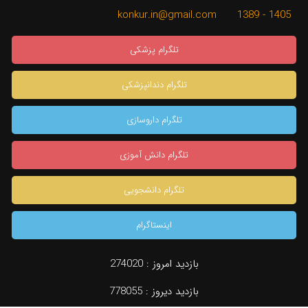
1405 - 1389 konkur.in@gmail.com
تلگرام پزشکی
تلگرام دندانپزشکی
تلگرام داروسازی
تلگرام دانش آموزی
تلگرام دانشجویی
اینستاگرام
×
بازدید امروز :
274020
بازدید دیروز :
778055
دسته بندی
جستجو
نظرات (0)
مشاوره تخصصی
konkur.in