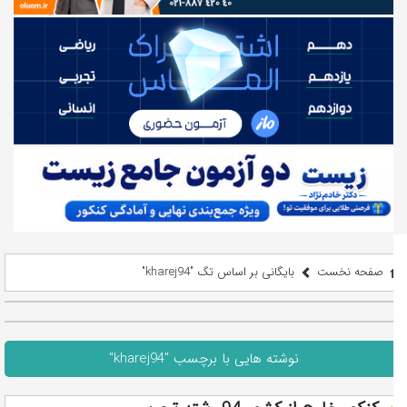
صفحه نخست
بایگانی بر اساس تگ "kharej94"
نوشته هایی با برچسب "kharej94"