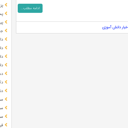
پز
ادامه مطلب...
پس
پیا
خبار دانش آموزی
جز
دا
دا
دا
دا
دس
دک
دن
سو
سو
سو
فی