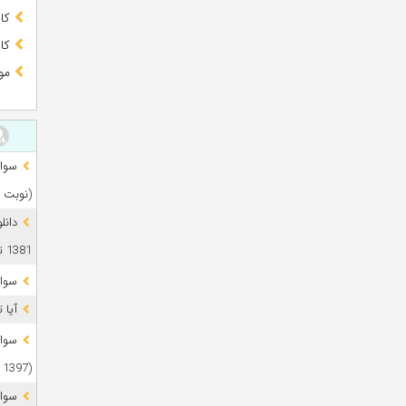
کا
کا
مو
(نوبت 
دانل
1381 تا 1405
سوال
آیا 
(1397 تا 1405)