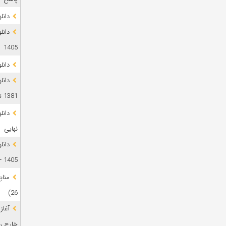
دانلود 
1405
دانل
دانل
1381 تا 1405
نهایی
دانل
1405 + پاسخ
26)
آغاز
خارج رشت