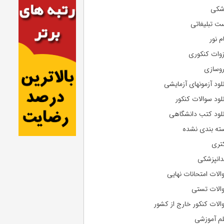
شکی
ت تبلیغاتی
م نور
وات کنکوری
روسازی
نلود آزمونهای آزمایشی
نلود سوالات کنکور
نلود کتب دانشگاهی
ته بندی نشده
تری
دانپزشکی
الات امتحانات نهایی
الات تستی
الات کنکور خارج از کشور
لم آموزشی