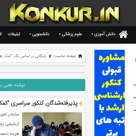
دانش آموزی
علوم پزشکی
دانشجویی
تبلیغات
ا
.
صفحه نخست
بایگانی بر اساس تگ "کمک هز
نوشته هایی ب
پذیرفته‌شدگان کنکور سراسری “کم
سازمان امور
آزمایشی پنج
هزینه تحصیل