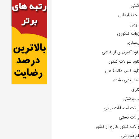
شکی
ت تبلیغاتی
م نور
وات کنکوری
روسازی
نلود آزمونهای آزمایشی
نلود سوالات کنکور
نلود کتب دانشگاهی
ته بندی نشده
تری
دانپزشکی
الات امتحانات نهایی
الات تستی
الات کنکور خارج از کشور
لم آموزشی