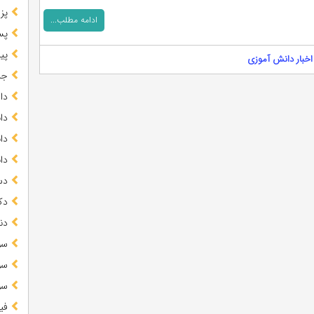
پز
ادامه مطلب...
پس
پیا
اخبار دانش آموزی
جز
دا
دا
دا
دا
دس
دک
دن
سو
سو
سو
فی