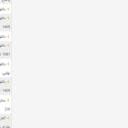
دانلود 
1405
دانل
دانل
1381 تا 1405
نهایی
دانل
1405 + پاسخ
26)
آغاز
خارج رشت