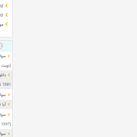
کا
کا
مو
(نوبت 
دانل
1381 تا 1405
سوال
آیا 
(1397 تا 1405)