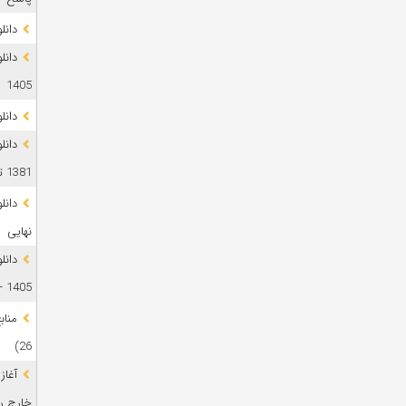
دانلود 
1405
دانل
دانل
1381 تا 1405
نهایی
دانل
1405 + پاسخ
26)
آغاز
خارج رشت