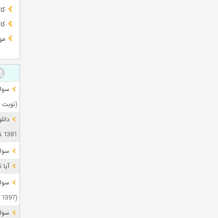
کا
کا
مو
(نوبت 
دانل
1381 تا 1405
سوال
آیا 
(1397 تا 1405)