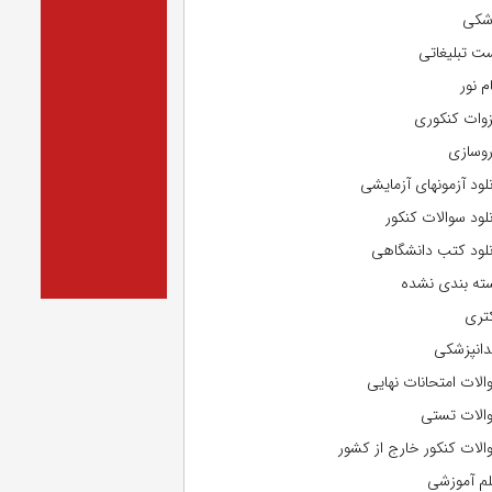
شکی
ت تبلیغاتی
م نور
وات کنکوری
روسازی
نلود آزمونهای آزمایشی
نلود سوالات کنکور
نلود کتب دانشگاهی
ته بندی نشده
تری
دانپزشکی
الات امتحانات نهایی
الات تستی
الات کنکور خارج از کشور
لم آموزشی