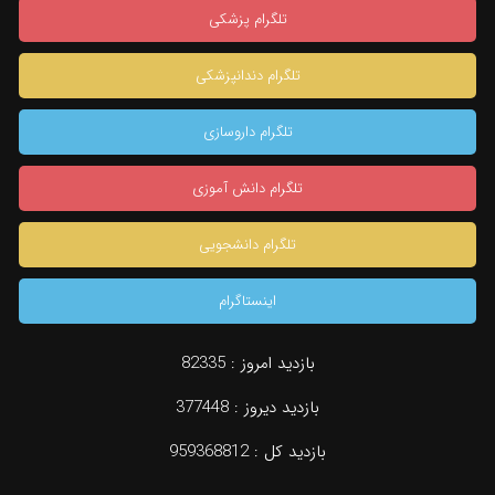
تلگرام پزشکی
تلگرام دندانپزشکی
تلگرام داروسازی
تلگرام دانش آموزی
تلگرام دانشجویی
اینستاگرام
بازدید امروز :
82335
بازدید دیروز :
377448
بازدید کل :
959368812
دسته بندی
جستجو
مشاوره تخصصی
konkur.in