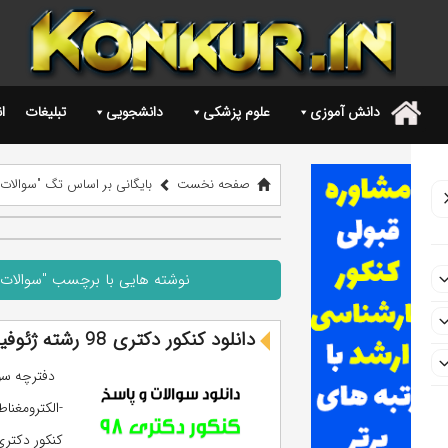
دانش آموزی
علوم پزشکی
دانشجویی
تبلیغات
ا
.
صفحه نخست
بایگانی بر اساس تگ "سوالات کنکور دکتری 98 رشته ژئ
نوشته هایی با برچسب "سوالات کنکور دکتری 98 رشته ژئ
دانلود کنکور دکتری 98 رشته ژئوفیزیک -الکترومغناطیس (سوالات و پاسخ)
-الکترومغنا
کنکور دکتری 98 رشته ژئوفیزیک -الکترومغناطیس به ادامه مطلب ب