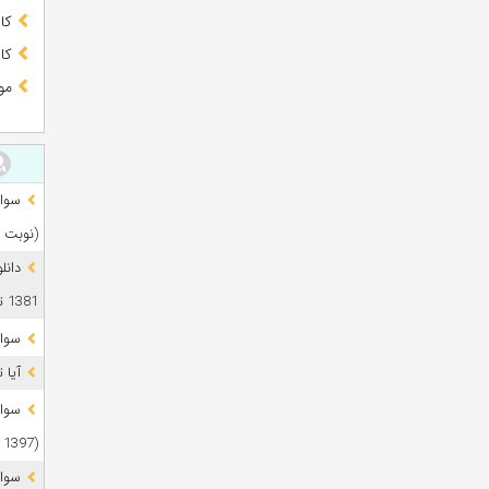
کا
کا
مو
(نوبت 
دانل
1381 تا 1405
سوال
آیا 
(1397 تا 1405)