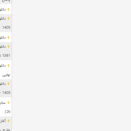
دانلود 
1405
دانل
دانل
1381 تا 1405
نهایی
دانل
1405 + پاسخ
26)
آغاز
خارج رشت