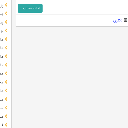
پز
ادامه مطلب...
پس
دکتری
پیا
جز
دا
دا
دا
دا
دس
دک
دن
سو
سو
سو
فی