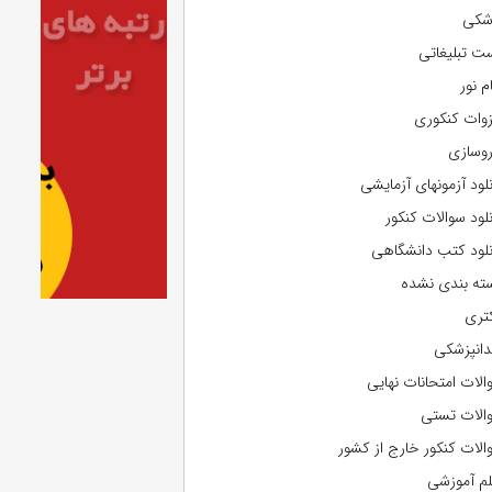
شکی
ت تبلیغاتی
م نور
وات کنکوری
روسازی
نلود آزمونهای آزمایشی
نلود سوالات کنکور
نلود کتب دانشگاهی
ته بندی نشده
تری
دانپزشکی
الات امتحانات نهایی
الات تستی
الات کنکور خارج از کشور
لم آموزشی