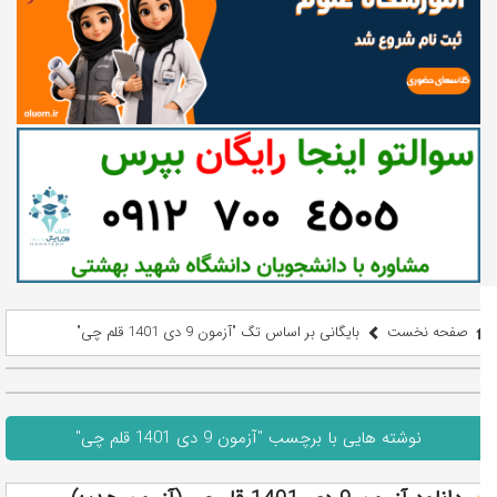
صفحه نخست
بایگانی بر اساس تگ "آزمون 9 دی 1401 قلم چی"
نوشته هایی با برچسب "آزمون 9 دی 1401 قلم چی"