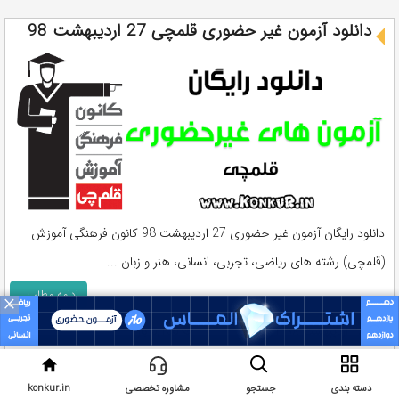
دانلود آزمون غیر حضوری قلمچی 27 اردیبهشت 98
دانلود رایگان آزمون غیر حضوری 27 اردیبهشت 98 کانون فرهنگی آموزش
(قلمچی) رشته های ریاضی، تجربی، انسانی، هنر و زبان ...
ادامه مطلب...
×
۲۸ اردیبهشت ۱۳۹۸
5,156 بار
يک نظر
آزمونهای کانون
دسته بندی
جستجو
مشاوره تخصصی
konkur.in