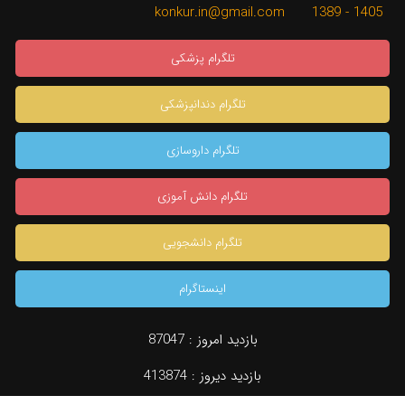
1405 - 1389 konkur.in@gmail.com
تلگرام پزشکی
تلگرام دندانپزشکی
تلگرام داروسازی
تلگرام دانش آموزی
تلگرام دانشجویی
اینستاگرام
×
بازدید امروز :
87047
بازدید دیروز :
413874
دسته بندی
جستجو
نظرات (0)
مشاوره تخصصی
konkur.in