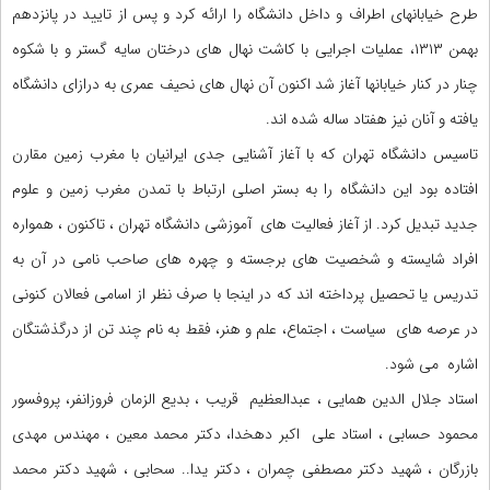
طرح خیابانهای اطراف و داخل دانشگاه را ارائه کرد و پس از تایید در پانزدهم
بهمن ۱۳۱۳، عملیات اجرایی با کاشت نهال های درختان سایه گستر و با شکوه
چنار در کنار خیابانها آغاز شد اکنون آن نهال های نحیف عمری به درازای دانشگاه
یافته و آنان نیز هفتاد ساله شده اند.
تاسیس دانشگاه تهران که با آغاز آشنایی جدی ایرانیان با مغرب زمین مقارن
افتاده بود این دانشگاه را به بستر اصلی ارتباط با تمدن مغرب زمین و علوم
جدید تبدیل کرد. از آغاز فعالیت های آموزشی دانشگاه تهران ، تاکنون ، همواره
افراد شایسته و شخصیت های برجسته و چهره های صاحب نامی در آن به
تدریس یا تحصیل پرداخته اند که در اینجا با صرف نظر از اسامی فعالان کنونی
در عرصه های سیاست ، اجتماع، علم و هنر، فقط به نام چند تن از درگذشتگان
اشاره می شود.
استاد جلال الدین همایی ، عبدالعظیم قریب ، بدیع الزمان فروزانفر، پروفسور
محمود حسابی ، استاد علی اکبر دهخدا، دکتر محمد معین ، مهندس مهدی
بازرگان ، شهید دکتر مصطفی چمران ، دکتر یدا.. سحابی ، شهید دکتر محمد