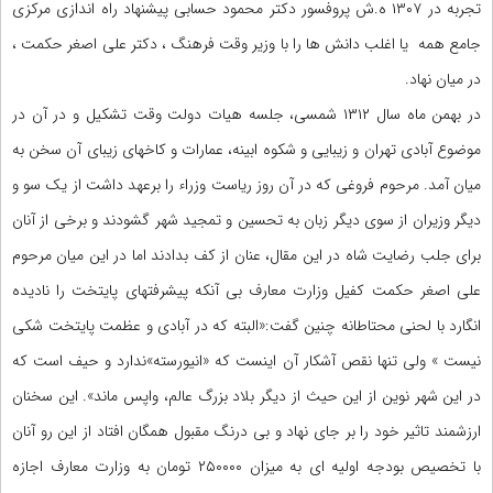
تجربه در ۱۳۰۷ ه.ش پروفسور دکتر محمود حسابی پیشنهاد راه اندازی مرکزی
جامع همه یا اغلب دانش ها را با وزیر وقت فرهنگ ، دکتر علی اصغر حکمت ،
در میان نهاد.
در بهمن ماه سال ۱۳۱۲ شمسی، جلسه هیات دولت وقت تشکیل و در آن در
موضوع آبادی تهران و زیبایی و شکوه ابینه، عمارات و کاخهای زیبای آن سخن به
میان آمد. مرحوم فروغی که در آن روز ریاست وزراء را برعهد داشت از یک سو و
دیگر وزیران از سوی دیگر زبان به تحسین و تمجید شهر گشودند و برخی از آنان
برای جلب رضایت شاه در این مقال، عنان از کف بدادند اما در این میان مرحوم
علی اصغر حکمت کفیل وزارت معارف بی آنکه پیشرفتهای پایتخت را نادیده
انگارد با لحنی محتاطانه چنین گفت:«البته که در آبادی و عظمت پایتخت شکی
نیست » ولی تنها نقص آشکار آن اینست که «انیورسته»ندارد و حیف است که
در این شهر نوین از این حیث از دیگر بلاد بزرگ عالم، واپس ماند». این سخنان
ارزشمند تاثیر خود را بر جای نهاد و بی درنگ مقبول همگان افتاد از این رو آنان
با تخصیص بودجه اولیه ای به میزان ۲۵۰۰۰۰ تومان به وزارت معارف اجازه