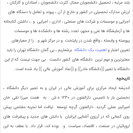
بلند مرتبه ، تحصیل دانشجویان ممتاز، کثرت دانشجویان ، استادان و کارکنان ،
ارزش مدارک تحصیلی در کشور و خارج از آن ، پیوند و تعامل با دستگاه های
اجرایی و موسسات و شرکت های صنعتی ، اداری ، اجرایی و…، داشتن کتابخانه
ها و آزمایشگاه ها غنی و مجهز، تعدد رشته ها و دانشکده ها و موسسات
پیوسته و وابسته ، واقع شدن در پایتخت و در مرکز شهر و… را از معیارهای
تعیین اعتبار و
اهمیت یک دانشگاه
برشماریم ، بی گمان دانشگاه تهران را باید
معتبرترین و مهم ترین دانشگاه های کشور دانست . بی جهت نیست که از این
دانشگاه با تعبیر ((دانشگاه مادر)) و ((نماد آموزش عالی )) یاد شده است .
تاریخچه
اندیشه ایجاد مرکزی برای آموزش عالی در ایران و به تعبیر دیگر دانشگاه ،
نخستین بار با تاسیس دارالفنون در ۱۲۳۰ ه.ش . به همت میرزا تقی خان
امیرکبیر عملی گردید. دارالفنون گرچه توسعه نیافت اما تجربه مغتنمی پیش
روی کسانی که در آرزوی آشنایی ایرانیان با دانش های جدید و پیشرفت های
اروپائیان در صنعت ، اقتصاد، سیاست و… بوده اند، قرار داد. با عطف به این