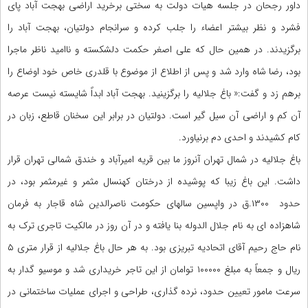
داور رجحان در جلسه هیات دولت به سختی برخرید اراضی بهجت آباد پای
فشرد و نظر بیشتر اعضاء را جلب کرده و سرانجام دولتیان، بهجت آباد را
برگزیدند. در همین حال که علی اصغر حکمت دلشکسته و ناامید ناظر ماجرا
بود، رضا شاه وارد شد و پس از اطلاع از موضوع با قلدری خاص خود اوضاع را
برهم زد و گفت:« باغ جلالیه را برگزینید. بهجت آباد ابداً شایسته نیست عرصه
آن کم و اراضی آن سیل گیر است. دولتیان در برابر این سخنان قاطع، زبان در
کام کشیدند و احدی دم برنیاورد.
باغ جلالیه در شمال تهران آنروز ما بین قریه امیرآباد و خندق شمالی تهران قرار
داشت. این باغ زیبا که پوشیده از درختان کهنسال مثمر و غیرمثمر بود، در
حدود ۱۳۰۰.ق در واپسین سالهای حکومت ناصرالدین شاه قاجار به فرمان
شاهزاده ای به نام جلال الدوله بنا یافته و در آن روز در مالکیت تاجری ترک به
نام حاج رحیم آقای اتحادیه تبریزی بود. به هر حال باغ جلالیه از قرار متری ۵
ریال و جمعاً به مبلغ ۱۰۰۰۰۰ توامان از این تاجر خریداری شد و موسیو گدار به
سرعت مامور تعیین حدود، نرده گذاری، طراحی و اجرای عملیات ساختمانی در