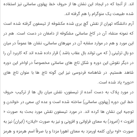
اند. از آنجا که در ایجاد این نشان ها از حروف خط پهلوی ساسانی نیز استفاده
شده طبیعت یک منوگرام را هم گرفته اند.
آرم دانشگاه تهران از نقش گچ بری شده مکشوفه از تیسفون گرفته شده است
که نمونه منشاء آن در کاخ ساسانی مشکوفه از دامغان در دست است. هم در
این مورد و هم در موارد مشابه آن در مهرهای ساسانی، نشان ها عموماً در میان
دو بال تزئینی ( که می تواند بال عقاب باشد ) قرار داده شده اند که کاربرد آن را
در دیگر نقوش این دوره و شکل تاج های ساسانی مخصوصاً در اواخر این دوره
شاهد هستیم. در شاهنامه فردوسی نیز این گونه تاج ها با عنوان تاج های
«دوپر» یاد شده است.
در مورد پلاک به دست آمده از تیسفون، نقش میان بال ها از ترکیب حروف
خط این دوره (پهلوی ساسانی) ساخته شده است و عده ای سعی در خواندن و
توجیه این نشان ها کرده اند. در مورد تیسفون نقش مورد بحث به صورت «
افزوت » (امرود) به معنای فراوانی و افزونی و نیز به صورت «ایلان» (ایران) نیز به
صورت «او» برای کلمه اورمزد به معنای اهورا مزدا و یا صرفاً اسم هرمزه و هرمز