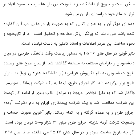
ممکن است و خروج از دانشگاه نیز با تقویت این بال ها موجب صعود افراد بر
فراز اجتماع خود و پاسداری از آن می شود.
عده ای دیگر آن را به عنوان کتابی که به صورت باز در مقابل دیدگان گذارده
شده باشد می دانند که بیانگر ارزش مطالعه و تحقیق است. اما از تاریخچه و
نحوه ساخت این سردر اطلاعات و اسناد کاملی به دست نیامده است.
بنابر قولی در سال های ۴۶-۴۵ به دستور ریاست وقت دانشگاه طرحی در میان
دانشجویان و طراحان مختلف به مسابقه گذاشته شد. از میان طرح های رسیده
طرح دانشجویی به نام «کوروش فرزامی» (از دانشکده هنرهای زیبا) به عنوان
طرح برتر برگزیده شد. کار اجرای طرح، ابتدا به یک شرکت پیمانکار سوئیسی
واگذار شد که به دلیل نواقص مربوط به مراحل قالب بندی از ادامه کار توسط
این شرکت ممانعت شد و یک شرکت پیمانکاری ایران به نام «شرکت آرمه»
اجرای طرح را به عهده گرفته و به اتمام رساند. بنابر آخرین صورت حساب و
وضعیت شرکت آرمه هزینه اجرای طرح مبلغ ۲۴ هزار و۵۰۰ تومان بوده است.
اگر چه تاریخ ساخت سردر را در سال های ۴۶-۴۵ می دانند، اما تا سال ۱۳۴۸