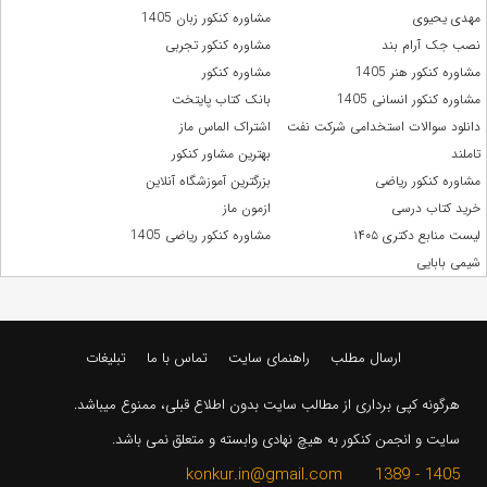
مهدی یحیوی
مشاوره کنکور زبان 1405
نصب جک آرام بند
مشاوره کنکور تجربی
مشاوره کنکور هنر 1405
مشاوره کنکور
مشاوره کنکور انسانی 1405
بانک کتاب پایتخت
دانلود سوالات استخدامی شرکت نفت
اشتراک الماس ماز
تاملند
بهترین مشاور کنکور
مشاوره کنکور ریاضی
بزرگترین آموزشگاه آنلاین
خرید کتاب درسی
ازمون ماز
لیست منابع دکتری ۱۴۰۵
مشاوره کنکور ریاضی 1405
شیمی بابایی
ارسال مطلب
راهنمای سایت
تماس با ما
تبلیغات
هرگونه کپی برداری از مطالب سایت بدون اطلاع قبلی، ممنوع میباشد.
سایت و انجمن کنکور به هیچ نهادی وابسته و متعلق نمی باشد.
1405 - 1389 konkur.in@gmail.com