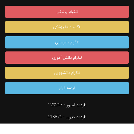
تلگرام پزشکی
تلگرام دندانپزشکی
تلگرام داروسازی
تلگرام دانش آموزی
تلگرام دانشجویی
اینستاگرام
×
بازدید امروز :
129247
بازدید دیروز :
413874
دسته بندی
جستجو
نظرات (0)
مشاوره تخصصی
konkur.in
بازدید کل :
959038276