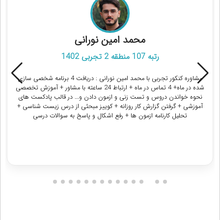
معصومه حسین زاده
پزشکی دانشگاه علوم پزشکی تهران
مشاوره کنکور تجربی با معصومه حسین زاده ، رتبه 95 منطقه 1 تجربی 1403
: تماسهای هفتگی و برنامه ریزی شخصی هفتگی چک کردن گزارش کار شبانه
و ارایه بازخورد و پاسخ به سوالات علمی در هفته و تحلیل کارنامه آزمون ها و
ارایه راه حل برای جبران و بهبود
دریافت مشاوره