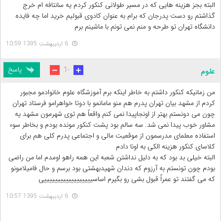
البته بجز هزینه هایی که در مسیر طولانی کنکور کردم یه سانتافه ام خرج
گذاشتم رو دست پدرجان که برام به عنوان کادوی قبولیم خرید اما چه فایده
دانشگاه تهران تو طرحه و منم نمی تونم با ماشینم برم
6 اردیبهشت 1395 10:59
پاسخ
-1
علوم
من زمانیکه کنکور داشتم به خاطر اینکه برم آموزشگاه علوم خانوادمو مجبور
کردم از مشهد بیان تهران پدرم هم منو مامانمو با دوتا خواهرامو فرستاد تهران
چون می دونستم بهتر از اونجاپیدا نمی کنم واقعاً هم توی شهرمون مشهد یه
مشاور خوب پیدا نمی شد. سه سالم بود پشت کنکور مونده بودم و بخاطر سوء
استفاده معلمای مدرسمون از موقعیت مالی و اجتماعی پدرم کلی هم برای
کلاسای کنکور هزینه الکی به اونا دادم
البته خیلی بد بود که به دلیل نداشتن شعبه این همه راهو اومدم اما من راضی
بودم چون تونستم به آرزوم که دندان شهیدبهشتی بود برسم و حال فامیلامونو
که می گفتند تو عمراً قبول بشی رو بگیرم اساسییییییییییییییییییی
6 اردیبهشت 1395 10:57