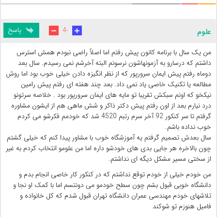
پاسخ
-4
علوم
من یک سال با برنامه کانون پیش رفتم اما اصلاً راضی نبودم همش استرس
داشتم که درسارو به آزمونهاشون نرسونم البته آخرشم نمی رسیدم. سال بعد
دوماه رفتم پیش ایمان سرورپور که از نظر انگیزه دادن خیلی خوب بود اما روش
مطالعه یا تکنیک خاصی یاد نمی داد. بعد چند هفته ای رفتم پیش رامین
نیکخو که اونم سبکش تقریبا تو مایه های ایمان سرورپور بود . خلاصه سرتونو
درد نیارم بعد از اون رفتم پیش دکتر ذاکر و شش ماهی هم از ایشون مشاوره
گرفتم تا سر کنکور 92 آخر سرم رتبم 4520 شد که خودمم فکرشو می کردم
خوب نداده باشم.
سال بعدش تصمیم گرفتم یه آموزشگاه خوب با مشاور پیدا کنم که خیلی گشتم
چون بالاخره هر جایی بدی های خودشو داره اما من علومو انتخاب کردم به غیر
از سختی مسیر مشکل دیگه ای نداشتم.
من خودم خیلی از خودم توقع نداشتم که در کنکور کار خاصی انجام بدم و
دانشگاه خوبی قبول بشم چون سطح خودمو می دونتسم اما با کمک او نجا و
تلاشهای خودم مهندسی عمران دانشگاه تهران قبول شدم که کل خانواده و
فامیل هنوزم تو شوکند