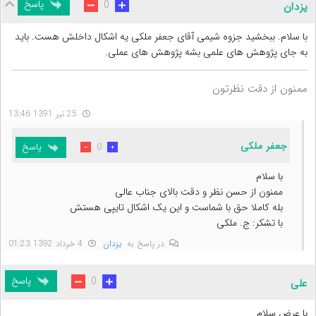
پاسخ
0
یزدان
با سلام. ببخشید جزوه شیمی آقای جعفر ملکی یه اشکال داخلش هست. باید
به جای پژوهش های علمی بشه پژوهش های عملی.
ممنون از دقت نظرتون
25 تیر 1391 13:46
جعفر ملکی
پاسخ
0
با سلام
ممنون از حسن نظر و دقت بالای جناب عالی
بله کاملا حق با شماست و این یک اشکال تایپی هستش
با تشکر: ج. ملکی
در پاسخ به
یزدان
4 خرداد 1392 01:23
پاسخ
0
علی
با عرض سلام