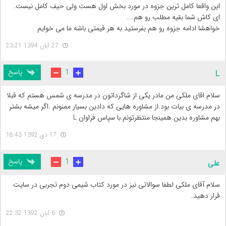
این واقعا کامل ترین جزوه در مورد بخش اول هست ولی حیف کامل نیست.
ای کاش شما بقیه مطلب رو هم….
خواهشا ادامه جزوه رو هم بفرستید به هر قیمتی باشه ما می خوایم
27 آبان 1394 23:21
پاسخ
1
L
سلام اقای ملکی من مادر یکی از شاگرداتون در مدرسه ی شمس هستم که قبلا
در مدرسه ی بیات بود.از مشاوره هایی که دادین بسیار ممنونم .اگر میشه بشتر
بهم مشاوره بدین.همینجا منتظرتونم.با سپاس فراوان L
17 دی 1392 18:43
پاسخ
1
علی
سلام آقای ملکی لطفا سوالاتی نیز در مورد کتاب شیمی دوم تجربی در سایت
قرار دهید.
6 آبان 1392 22:32