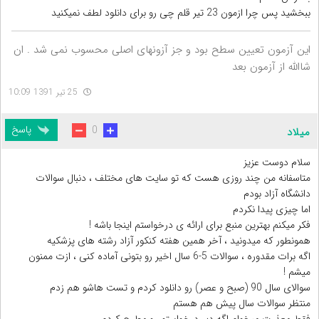
ببخشید پس چرا ازمون 23 تیر قلم چی رو برای دانلود لطف نمیکنید
این آزمون تعیین سطح بود و جز آزونهای اصلی محسوب نمی شد . ان
شاالله از آزمون بعد
25 تیر 1391 10:09
پاسخ
0
میلاد
سلام دوست عزیز
متاسفانه من چند روزی هست که تو سایت های مختلف ، دنبال سوالات
دانشگاه آزاد بودم
اما چیزی پیدا نکردم
فکر میکنم بهترین منبع برای ارائه ی درخواستم اینجا باشه !
همونطور که میدونید ، آخر همین هفته کنکور آزاد رشته های پزشکیه
اگه برات مقدوره ، سوالات 5-6 سال اخیر رو بتونی آماده کنی ، ازت ممنون
میشم !
سوالای سال 90 (صبح و عصر) رو دانلود کردم و تست هاشو هم زدم
منتظر سوالات سال پیش هم هستم