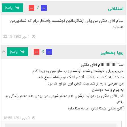
پاسخ
2
استقلالى
سلام اقاى ملکى من یکى ازشاگرداتون توشمسم وافتخار برام که شمادبیرمن
هستید
1 مهر 1392 22:15
پاسخ
3
رویا بطحایی
سلاااااااااااااااااااااام آقای ملکی
خیییییییلی خوشحال شدم تونستم وب سایتتون رو پیدا کنم
به خدا یاد کلاسام با شما افتادم اشک تو چشام جمع شد
من هرچی دارم از شماست.کاش اون موقع ها بود.
یه پیام واسه دوستان
قدر آقای ملکی رو بدونید ایشون هم معلم شیمی من بودن هم معلم زندگی و
رفتار
آقای ملکی همتا نداره اما یه بیتا داره
9 دی 1391 18:55