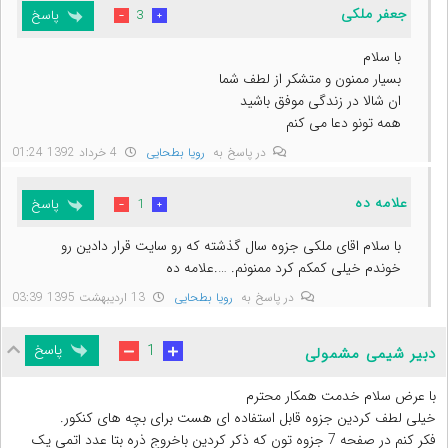
جعفر ملکی
پاسخ
3
با سلام
بسیار ممنون و متشکر از لطف شما
ان شالا در زندگی موفق باشید
همه تونو دعا می کنم
در پاسخ به
رویا بطحایی
4 خرداد 1392 01:24
علامه ده
پاسخ
1
با سلام اقای ملکی جزوه سال گذشته که رو سایت قرار دادین رو
خوندم خیلی کمکم کرد ممنونم. ….علامه ده
در پاسخ به
رویا بطحایی
13 اردیبهشت 1395 03:39
پاسخ
1
دبیر شیمی مشمولی
با عرض سلام خدمت همکار محترم
خیلی لطف کردین جزوه قابل استفاده ای هست برای بچه های کنکور.
فکر کنم در صفحه 7 جزوه تون که ذکر کردین باخروج ذره بتا عدد اتمی یک