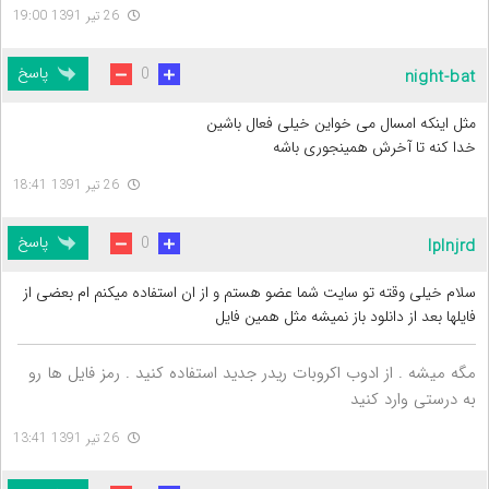
26 تیر 1391 19:00
پاسخ
0
night-bat
مثل اینکه امسال می خواین خیلی فعال باشین
خدا کنه تا آخرش همینجوری باشه
26 تیر 1391 18:41
پاسخ
0
lplnjrd
سلام خیلی وقته تو سایت شما عضو هستم و از ان استفاده میکنم ام بعضی از
فایلها بعد از دانلود باز نمیشه مثل همین فایل
مگه میشه . از ادوب اکروبات ریدر جدید استفاده کنید . رمز فایل ها رو
به درستی وارد کنید
26 تیر 1391 13:41