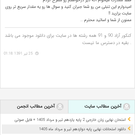
فقط معذرت میخوام اگه دیر درخواستم رو مطرح کردم
امیدوارم این تنبلی من رو شما جبران کنید و سوال ها رو یه مقدار سریع تر روی
سایت بزارید !!
ممنون از شما و اساتید محترم …
کنکور آزاد 90 و 91 همه رشته ها در سایت برای دانلود موجود می باشد
. بقیه در دسترس ما نیست
25 تیر 1391 01:18
آخرین مطالب سایت
آخرین مطالب انجمن
امتحان نهایی زبان خارجی 2 پایه یازدهم تیر و مرداد 1405 + فایل صوتی
دانلود امتحانات نهایی پایه دوازدهم تیر و مرداد ماه 1405