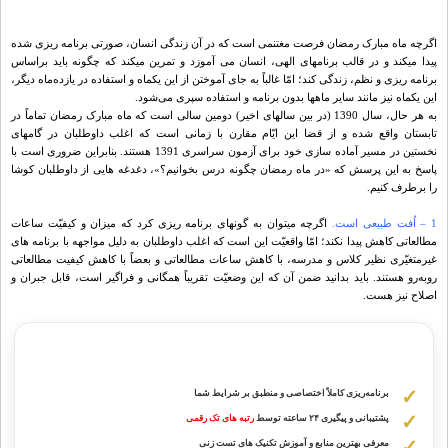
اگرچه ماه مبارک رمضان فرصت مغتنمی است که در آن زندگی انسان، صورتی برنامه‏ ریزی شده
پیدا می‏کند و در قالب برنامه‏ای الهی، انسان می‏ آموزد و تمرین می‏کند که چگونه باید براساس
برنامه‏ ریزی و نظم، زندگی کند؛ امّا غالباً به جای آموختن از این یک‏ماه و استفاده در یازده
ماه دیگر،
این یک‏ماه نیز مانند سایر ماه‏ها بدون برنامه و استفاده سپری می
شود.
به‏ هر حال، سال 1390 (در بین سال‏های اخیر) دومین سالی است که ماه مبارک رمضان تماماً در
تابستان واقع شده و از قضا این ایّام مقارن با زمانی است که اغلب داوطلبان در گام‏های
نخستین در مسیر آماده‏ سازی خود برای آزمون سراسری 1391 هستند. بنابراین ضروری است با
پاسخ به این پرسش که «در ماه رمضان چگونه درس بخوانیم؟»، دغدغه‏ هایی از داوطلبان کوشا
را برطرف کنیم.
1 – اُفت طبیعی است.
اگرچه می‏توان به گونه‏ای برنامه‏ ریزی کرد که میزان و کیفیّت ساعات
مطالعاتی کاهش پیدا نکند؛ امّا واقعیّت این است که اغلب داوطلبان به دلیل مواجهه با برنامه‏ های
غیر
متغیّری نظیر کلاس و مدرسه، با کاهش ساعات مطالعاتی و بعضاً با کاهش کیفیت مطالعاتی
روبه
رو هستند. باید بدانید ضمن آن که این وضعیّت تقریباً همگانی و فراگیر است، قابل جبران و
اصلاح نیز هست.
مشاوره با رتبه های برتر از پایه دهم تا دوازدهم
برنامه‌ریزی کاملاً اختصاصی و منطبق بر شرایط شما
پشتیبانی و پیگیری ۲۴ ساعته توسط
رتبه‌ های تک رقمی
معرفی بهترین منابع و آموزش تکنیک های تست زنی