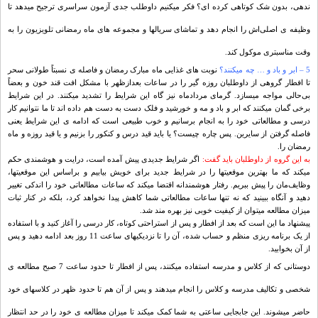
ندهی، بدون شک کوتاهی کرده‏ ای؟ فکر می‏کنیم داوطلب جدی آزمون سراسری ترجیح می‏دهد تا
وظیفه‏ ی اصلی
اش را انجام دهد و تماشای سریال‏ها و مجموعه‏ های ماه رمضانی تلویزیون را به
وقت مناسب‏تری موکول کند.
5 – ابر و باد و … چه می‏کنند؟
نوبت‏ های غذایی ماه مبارک رمضان و فاصله‏ ی نسبتاً طولانی سحر
تا افطار گروهی از داوطلبان روزه‏ گیر را در ساعات بعدازظهر با مشکل افت قند خون و بعضاً
بی
حالی مواجه می‏سازد. گرمای مردادماه نیز گاه این شرایط را تشدید می‏کنند. در این شرایط
برخی گمان می‏کنند که ابر و باد و مه و خورشید و فلک دست به دست هم داده‏ اند تا ما نتوانیم کار
درسی و مطالعاتی خود را به انجام برسانیم و خوب طبیعی است که ادامه‏ ی این شرایط یعنی
فاصله گرفتن از سایرین. پس چاره چیست؟ یا باید قید درس و کنکور را بزنیم و یا قید روزه و ماه
رمضان را.
به این گروه از داوطلبان باید گفت:
اگر شرایط جدیدی پیش آمده است، درایت و هوشمندی حکم
می‏کند که ما بهترین موقعیت‏ها را در شرایط جدید برای خویش بیابیم و براساس این موقعیت‏ها،
وظایف
مان را پیش ببریم. رفتار هوشمندانه اقتضا می‏کند که ساعات مطالعاتی خود را اندکی تغییر
دهید و آن‏گاه ببینید که نه تنها ساعات مطالعاتی شما کاهش پیدا نخواهد کرد، بلکه در کنار ثبات
میزان مطالعه می‏توان از کیفیت خوبی نیز بهره‏ مند شد.
پیشنهاد ما این است که بعد از افطار و پس از استراحتی کوتاه، کار درسی را آغاز کنید و با استفاده
از یک برنامه‏ ریزی منظم و حساب‏ شده، آن را تا نزدیکی‏های ساعت 11 روز بعد ادامه دهید و پس
از آن بخوابید.
دوستانی که از کلاس و مدرسه استفاده می‏کنند، پس از افطار تا حدود ساعت 7 صبح مطالعه‏ ی
شخصی و تکالیف مدرسه و کلاس را انجام می‏دهند و پس از آن هم تا حدود ظهر در کلاس‏های خود
حاضر می‏شوند. این جابجایی ساعتی به شما کمک می‏کند تا میزان مطالعه‏ ی خود را در حد انتظار