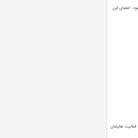
ت. این دانشگاه توسط هیات امنایی متشکل از ۴۶ عضو اداره می شود. اعضای این
که فعالیت هایشان