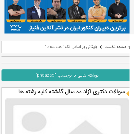
صفحه نخست
بایگانی بر اساس تگ "phdazad"
نوشته هایی با برچسب "phdazad"
سوالات دکتری آزاد ده سال گذشته کلیه رشته ها