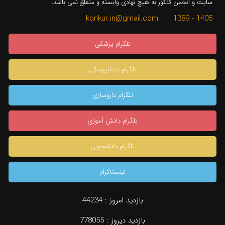
سایت و انجمن کنکور به هیچ نهادی وابسته و متعلق نمی باشد.
1405 - 1389 konkur.in@gmail.com
تلگرام پزشکی
تلگرام دندانپزشکی
تلگرام داروسازی
تلگرام دانش آموزی
تلگرام دانشجویی
اینستاگرام
بازدید امروز :
44234
بازدید دیروز :
778055