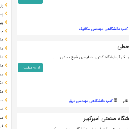
پز
پس
پیا
کتب دانشگاهی مهندسی مکانیک
جز
دا
 خطی
دا
ش کار آزمایشگاه کنترل خطیامین شیخ نجدی ...
دا
دا
ادامه مطلب...
دس
دک
دن
سو
نظر
کتب دانشگاهی مهندسی برق
سو
اه صنعتی امیرکبیر
سو
فی
 سیستم های کنترل خطی دانشگاه صنعتی امیرکبیر ...