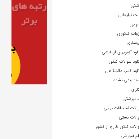
شکی
ت تبلیغاتی
م نور
وات کنکوری
روسازی
نلود آزمونهای آزمایشی
نلود سوالات کنکور
نلود کتب دانشگاهی
ته بندی نشده
تری
دانپزشکی
الات امتحانات نهایی
الات تستی
الات کنکور خارج از کشور
لم آموزشی