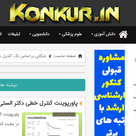
دانش آموزی
علوم پزشکی
دانشجویی
تبلیغات
ا
.
صفحه نخست
بایگانی بر اساس تگ "کنترل 
نوشته ها
پاورپوینت کنترل خطی دکتر الست
در سایت کنک