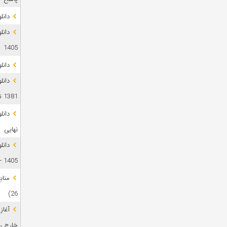
دانلود 
1405
دانل
دانل
1381 تا 1405
نهایی
دانل
1405 + پاسخ
26)
آغاز
خارج رشت