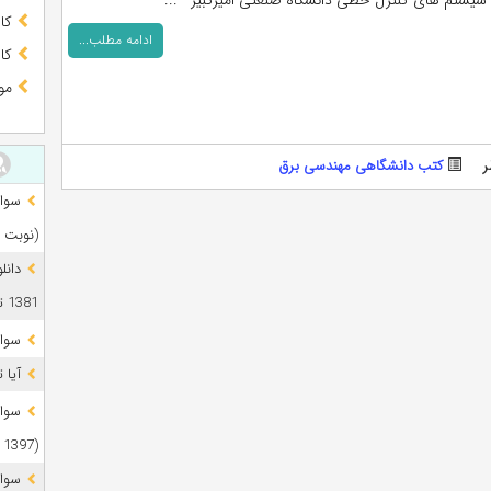
کا
ادامه مطلب...
کا
مو
ر
کتب دانشگاهی مهندسی برق
(نوبت 
دانل
1381 تا 1405
سوال
آیا 
(1397 تا 1405)