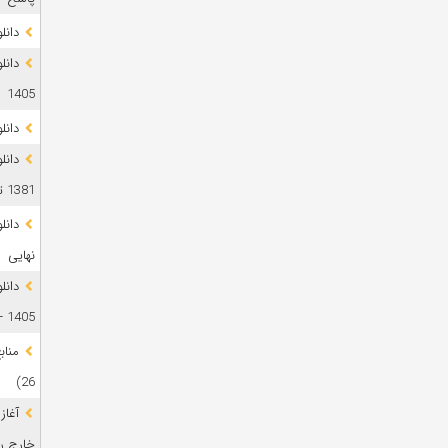
دانلود 
1405
دانل
دانل
1381 تا 1405
نهایی
دانل
1405 + پاسخ
26)
آغاز
خارج رشت