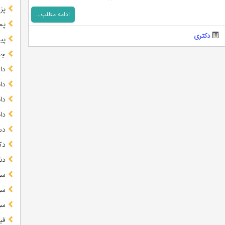
پز
ادامه مطلب...
پس
دکتری
پیا
جز
دا
دا
دا
دا
دس
دک
دن
سو
سو
سو
فی