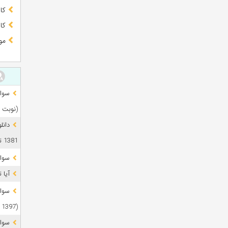
کا
کا
مو
(نوبت 
دانل
1381 تا 1405
سوال
آیا 
(1397 تا 1405)