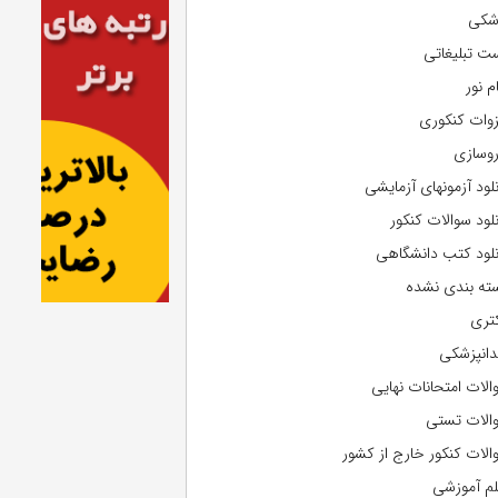
شکی
ت تبلیغاتی
م نور
وات کنکوری
روسازی
نلود آزمونهای آزمایشی
نلود سوالات کنکور
نلود کتب دانشگاهی
ته بندی نشده
تری
دانپزشکی
الات امتحانات نهایی
الات تستی
الات کنکور خارج از کشور
لم آموزشی