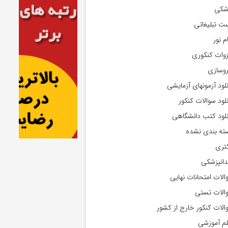
شکی
ت تبلیغاتی
م نور
وات کنکوری
روسازی
نلود آزمونهای آزمایشی
نلود سوالات کنکور
نلود کتب دانشگاهی
ته بندی نشده
تری
دانپزشکی
الات امتحانات نهایی
الات تستی
الات کنکور خارج از کشور
لم آموزشی