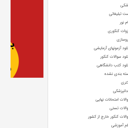
شکی
ت تبلیغاتی
م نور
وات کنکوری
روسازی
نلود آزمونهای آزمایشی
نلود سوالات کنکور
نلود کتب دانشگاهی
ته بندی نشده
تری
دانپزشکی
الات امتحانات نهایی
الات تستی
الات کنکور خارج از کشور
لم آموزشی