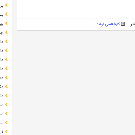
پز
پس
پیا
ظر
کارشناسی ارشد
جز
دا
دا
دا
دا
دس
دک
دن
سو
سو
سو
فی