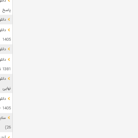
پاسخ
دانلود 
1405
دانل
دانل
1381 تا 1405
نهایی
دانل
1405 + پاسخ
26)
آغاز