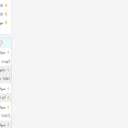
کا
کا
مو
(نوبت 
دانل
1381 تا 1405
سوال
آیا 
(1397 تا 1405)