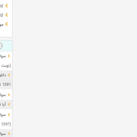
کا
کا
مو
(نوبت 
دانل
1381 تا 1405
سوال
آیا 
(1397 تا 1405)