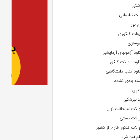
شکی
ت تبلیغاتی
م نور
وات کنکوری
روسازی
نلود آزمونهای آزمایشی
نلود سوالات کنکور
نلود کتب دانشگاهی
ته بندی نشده
تری
دانپزشکی
الات امتحانات نهایی
الات تستی
الات کنکور خارج از کشور
لم آموزشی