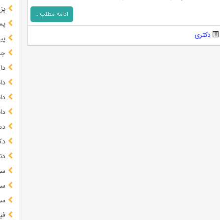
پز
ادامه مطلب...
پس
دکتری
پیا
جز
دا
دا
دا
دا
دس
دک
دن
سو
سو
سو
فی