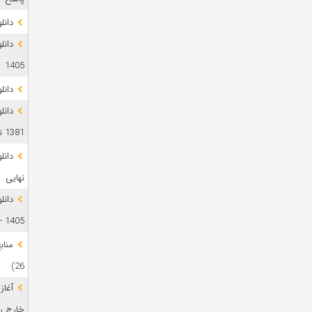
دانلود 
1405
دانل
دانل
1381 تا 1405
نهایی
دانل
1405 + پاسخ
26)
آغاز
خارج رشت