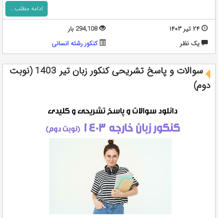
ادامه مطلب...
۲۴ تیر ۱۴۰۳
294,108 بار
يک نظر
کنکور رشته انسانی
سوالات و پاسخ تشریحی کنکور زبان تیر 1403 (نوبت
دوم)