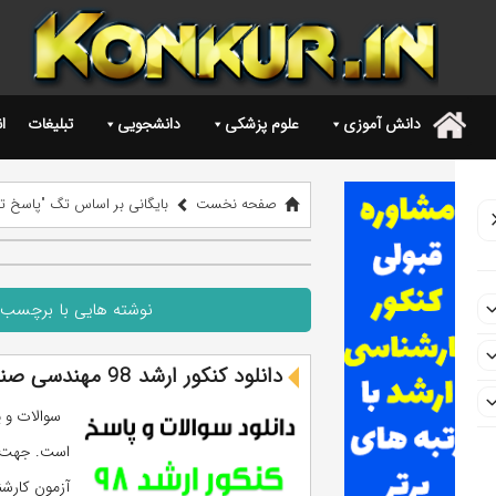
دانش آموزی
علوم پزشکی
دانشجویی
تبلیغات
ا
.
صفحه نخست
بایگانی بر اساس تگ "پاسخ تشریحی ارشد
نوشته هایی با برچسب "پاسخ تش
دانلود کنکور ارشد 98 مهندسی صنایع (سوالات + پاسخ)
آزمون کارشناسی ارشد سال 98 در ۶