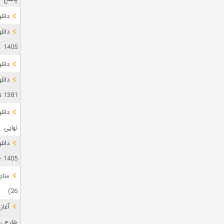
دانلود 
1405
دانل
دانل
1381 تا 1405
نهایی
دانل
1405 + پاسخ
26)
آغاز
خارج رشت