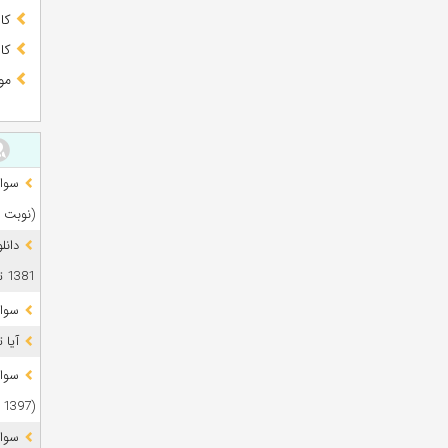
کا
کا
مو
(نوبت 
دانل
1381 تا 1405
سوال
آیا 
(1397 تا 1405)