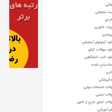
شکی
ت تبلیغاتی
م نور
وات کنکوری
روسازی
نلود آزمونهای آزمایشی
نلود سوالات کنکور
نلود کتب دانشگاهی
ته بندی نشده
تری
دانپزشکی
الات امتحانات نهایی
الات تستی
الات کنکور خارج از کشور
لم آموزشی