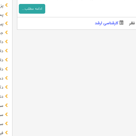
پز
ادامه مطلب...
پس
نظر
کارشناسی ارشد
پیا
جز
دا
دا
دا
دا
دس
دک
دن
سو
سو
سو
فی