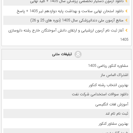
دانلود آزمون دستیار تخصصی پزشکی سال 1405 + کلید نهایی
دانلود امتحان نهایی سلامت و بهداشت پایه دوازدهم تیر 1405 + پاسخ
ﻣﻨﺎﺑﻊ آزﻣﻮن ﻣﻠﯽ دندانپزشکی سال 1405 (دوره های 25 و 26)
آغاز ثبت نام آزمون‌ ارزشیابی و ارتقای دانش آموختگان خارج رشته داروسازی
1405
تبلیغات متنی
مشاوره کنکور ریاضی 1405
اشتراک الماس ماز
بهترین انتخاب رشته کنکور
دانلود سوالات استخدامی شرکت نفت
آموزش لغات انگلیسی
ثبت نام تام لند
بهترین مشاور کنکور
خرید کتاب درسی