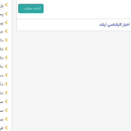
پز
ادامه مطلب...
پس
پیا
اخبار کارشناسی ارشد
جز
دا
دا
دا
دا
دس
دک
دن
سو
سو
سو
فی