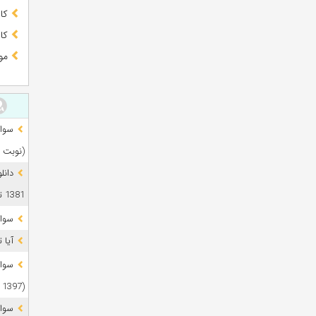
کا
کا
مو
(نوبت 
دانل
1381 تا 1405
سوال
آیا 
(1397 تا 1405)