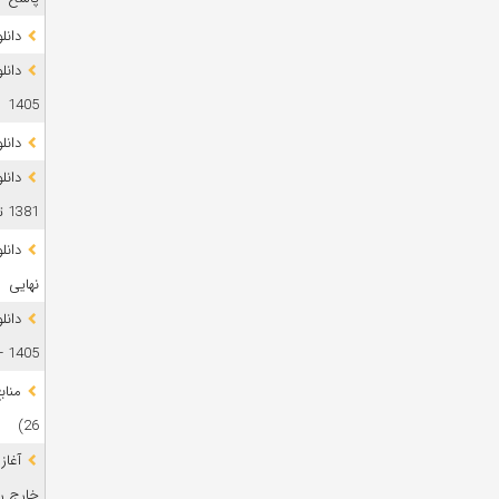
دانلود 
1405
دانل
دانل
1381 تا 1405
نهایی
دانل
1405 + پاسخ
26)
آغاز
خارج رشت