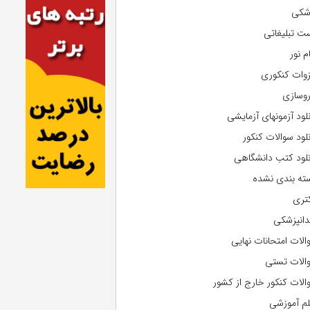
شکی
ت تبلیغاتی
م نور
وات کنکوری
روسازی
نلود آزمونهای آزمایشی
نلود سوالات کنکور
نلود کتب دانشگاهی
ته بندی نشده
تری
دانپزشکی
الات امتحانات نهایی
الات تستی
الات کنکور خارج از کشور
لم آموزشی