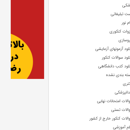
شکی
ت تبلیغاتی
م نور
وات کنکوری
روسازی
نلود آزمونهای آزمایشی
نلود سوالات کنکور
نلود کتب دانشگاهی
ته بندی نشده
تری
دانپزشکی
الات امتحانات نهایی
الات تستی
الات کنکور خارج از کشور
لم آموزشی