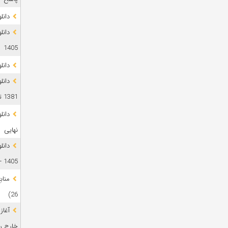
دانلود 
1405
دانل
دانل
1381 تا 1405
نهایی
دانل
1405 + پاسخ
26)
آغاز
خارج رشت