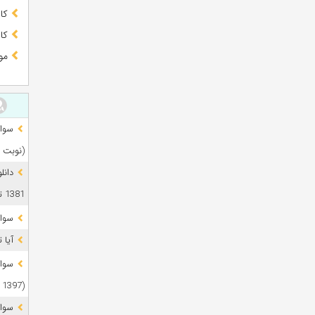
کا
کا
مو
(نوبت 
دانل
1381 تا 1405
سوال
آیا 
(1397 تا 1405)