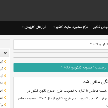
نجمن کنکور
مرکز مشاوره سایت کنکور
ابزارهای کاربردی
ری 1403"
آپ
برچسب "مصوبه کنکوری 1403"
آز
آز
نگی ملغی شد
اخب
ئیسه مجلس با اشاره به تصویب طرح اصلاح قانون کنکور در
اط
ان
کمیسیون آموزش، گفت: با تصویب این طرح، کنکور از سال ۱۴۰۳ با مصوبه مجلس
بر