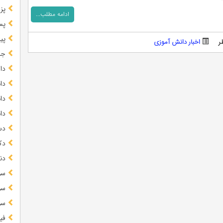
پز
ادامه مطلب...
پس
پیا
اخبار دانش آموزی
جز
دا
دا
دا
دا
دس
دک
دن
سو
سو
سو
فی