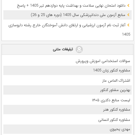
دانلود امتحان نهایی سلامت و بهداشت پایه دوازدهم تیر 1405 + پاسخ
ﻣﻨﺎﺑﻊ آزﻣﻮن ﻣﻠﯽ دندانپزشکی سال 1405 (دوره های 25 و 26)
آغاز ثبت نام آزمون‌ ارزشیابی و ارتقای دانش آموختگان خارج رشته داروسازی
1405
تبلیغات متنی
سوالات استخدامی اموزش وپرورش
مشاوره کنکور زبان 1405
اشتراک الماس ماز
بهترین مشاور کنکور
لیست منابع دکتری ۱۴۰۵
مشاوره کنکور هنر
مشاوره کنکور انسانی
مهدی یحیوی