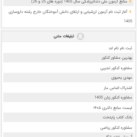
ﻣﻨﺎﺑﻊ آزﻣﻮن ﻣﻠﯽ دندانپزشکی سال 1405 (دوره های 25 و 26)
آغاز ثبت نام آزمون‌ ارزشیابی و ارتقای دانش آموختگان خارج رشته داروسازی
1405
تبلیغات متنی
ثبت نام تام لند
بهترین مشاور کنکور
مشاوره کنکور تجربی
مهدی یحیوی
اشتراک الماس ماز
مشاوره کنکور زبان 1405
لیست منابع دکتری ۱۴۰۵
بانک کتاب پایتخت
مشاوره کنکور ریاضی