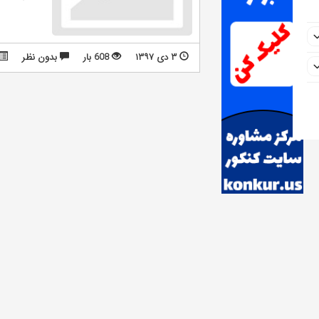
۳ دی ۱۳۹۷
608 بار
بدون نظر