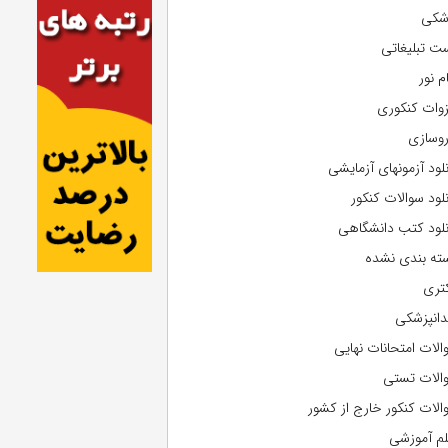
شکی
ت تبلیغاتی
م نور
وات کنکوری
روسازی
نلود آزمونهای آزمایشی
نلود سوالات کنکور
نلود کتب دانشگاهی
ته بندی نشده
تری
دانپزشکی
الات امتحانات نهایی
الات تستی
الات کنکور خارج از کشور
لم آموزشی