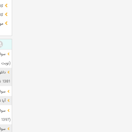
کا
کا
مو
(نوبت 
دانل
1381 تا 1405
سوال
آیا 
(1397 تا 1405)