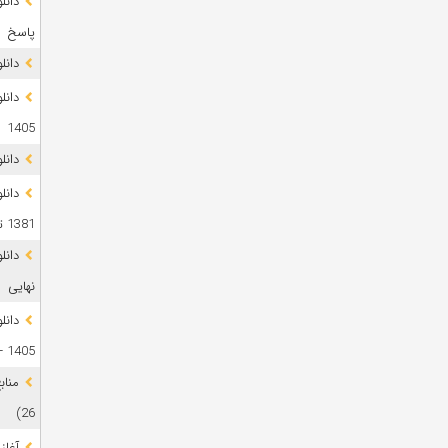
پاسخ
دانلود 
1405
دانل
دانل
1381 تا 1405
نهایی
دانل
1405 + پاسخ
26)
آغاز