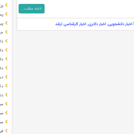
پز
ادامه مطلب...
پس
پیا
اخبار دانشجویی
,
اخبار دکتری
,
اخبار کارشناسی ارشد
جز
دا
دا
دا
دا
دس
دک
دن
سو
سو
سو
فی