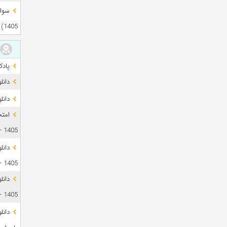
1405)
پادک
دانل
دانلود آز
1405 + فایل صوتی
1405 + پاسخ
دانل
1405 + پاسخ