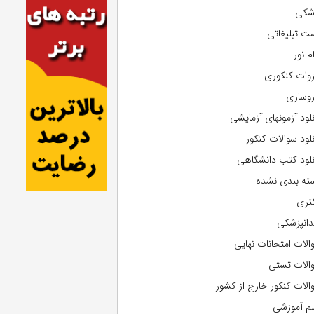
شکی
ت تبلیغاتی
م نور
وات کنکوری
روسازی
نلود آزمونهای آزمایشی
نلود سوالات کنکور
نلود کتب دانشگاهی
ته بندی نشده
تری
دانپزشکی
الات امتحانات نهایی
الات تستی
الات کنکور خارج از کشور
لم آموزشی