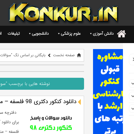
دانش آموزی
علوم پزشکی
دانشجویی
تبلیغات
ا
.
صفحه نخست
بایگانی بر اساس تگ "سوالات کنکور دک
نوشته هایی با برچسب "سوالات کنکور
دانلود کنکور دکتری 98 فلسفه – منطق (سوالات و پاسخ)
فلسفه – منط