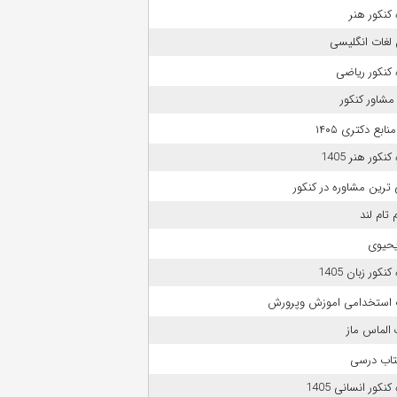
کنکور هنر
لغات انگلیسی
کنکور ریاضی
مشاور کنکور
بع دکتری ۱۴۰۵
نکور هنر 1405
 ترین مشاوره در کنکور
 تام لند
حیوی
نکور زبان 1405
 استخدامی اموزش وپرورش
الماس ماز
تاب درسی
نکور انسانی 1405