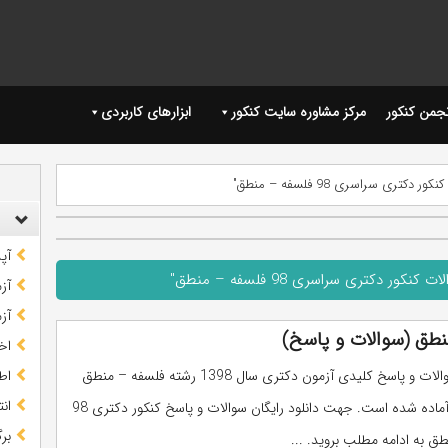
نجمن کنکور
مرکز مشاوره سایت کنکور
ابزارهای کاربردی
تری سراسری 98 فلسفه – منطق"
آپ
 دکتری سراسری 98 فلسفه – منطق"
آز
آز
اخب
دفترچه سوالات و پاسخ کلیدی آزمون دکتری سال 1398 رشته فلسفه – منطق
اط
ان
برای دانلود آماده شده است. جهت دانلود رایگان سوالات و پاسخ کنکور دکتری 98
بر
ق به ادامه مطلب بروید. ...