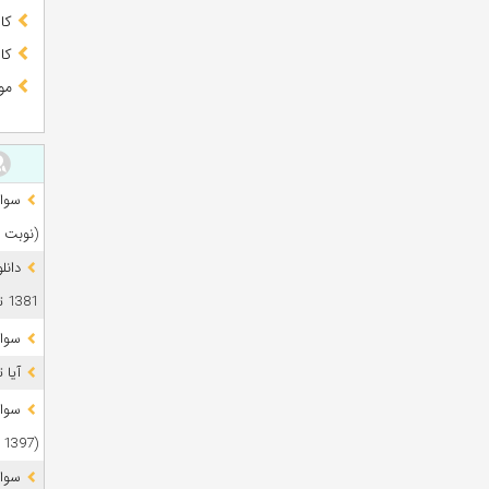
کا
کا
مو
(نوبت 
دانل
1381 تا 1405
سوال
آیا 
(1397 تا 1405)