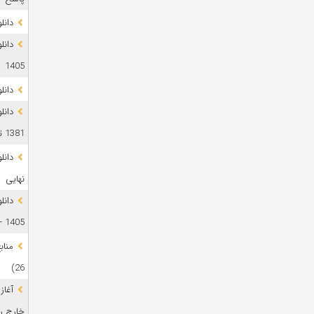
دانلود 
1405
دانل
دانل
1381 تا 1405
نهایی
دانل
1405 + پاسخ
26)
آغاز
خارج رشت