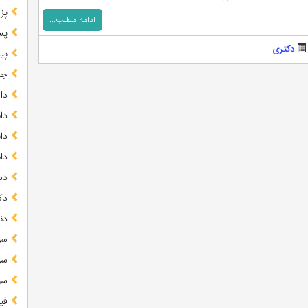
پز
ادامه مطلب...
پس
دکتری
پیا
جز
دا
دا
دا
دا
دس
دک
دن
سو
سو
سو
فی