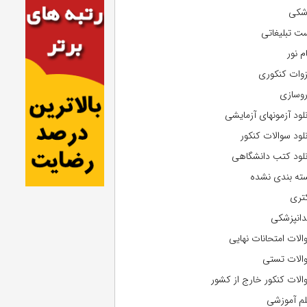
شکی
ت تبلیغاتی
م نور
وات کنکوری
روسازی
نلود آزمونهای آزمایشی
نلود سوالات کنکور
نلود کتب دانشگاهی
ته بندی نشده
تری
دانپزشکی
الات امتحانات نهایی
الات تستی
الات کنکور خارج از کشور
لم آموزشی