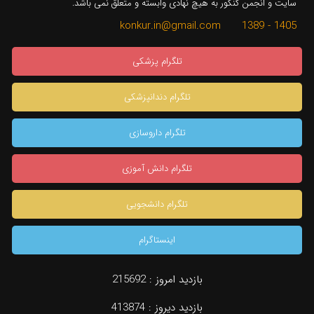
سایت و انجمن کنکور به هیچ نهادی وابسته و متعلق نمی باشد.
1405 - 1389 konkur.in@gmail.com
تلگرام پزشکی
تلگرام دندانپزشکی
تلگرام داروسازی
تلگرام دانش آموزی
تلگرام دانشجویی
اینستاگرام
بازدید امروز :
215692
بازدید دیروز :
413874