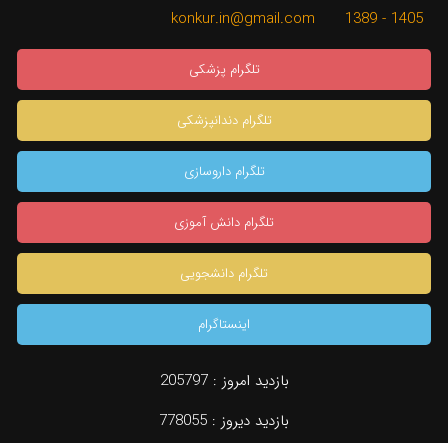
1405 - 1389 konkur.in@gmail.com
تلگرام پزشکی
تلگرام دندانپزشکی
تلگرام داروسازی
تلگرام دانش آموزی
تلگرام دانشجویی
اینستاگرام
×
بازدید امروز :
205797
بازدید دیروز :
778055
دسته بندی
جستجو
مشاوره تخصصی
konkur.in