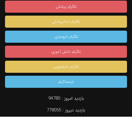
تلگرام پزشکی
تلگرام دندانپزشکی
تلگرام داروسازی
تلگرام دانش آموزی
تلگرام دانشجویی
اینستاگرام
بازدید امروز :
94780
×
بازدید دیروز :
778055
دسته بندی
جستجو
مشاوره تخصصی
konkur.in
بازدید کل :
958589935