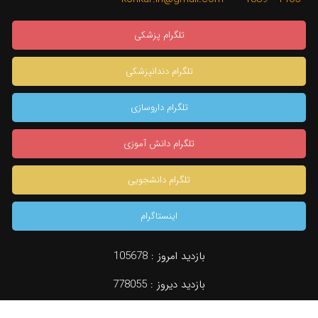
تلگرام پزشکی
تلگرام دندانپزشکی
تلگرام داروسازی
تلگرام دانش آموزی
تلگرام دانشجویی
اینستاگرام
×
بازدید امروز :
105678
بازدید دیروز :
778055
دسته بندی
جستجو
مشاوره تخصصی
konkur.in
بازدید کل :
958600833