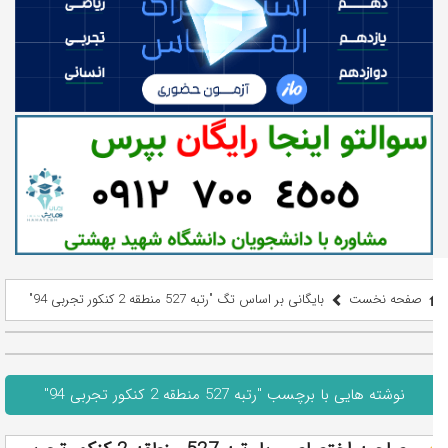
صفحه نخست
بایگانی بر اساس تگ "رتبه 527 منطقه 2 کنکور تجربی 94"
نوشته هایی با برچسب "رتبه 527 منطقه 2 کنکور تجربی 94"