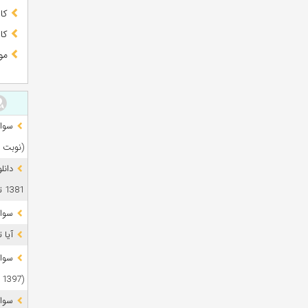
کا
کا
مو
(نوبت 
دانل
1381 تا 1405
سوال
آیا 
(1397 تا 1405)