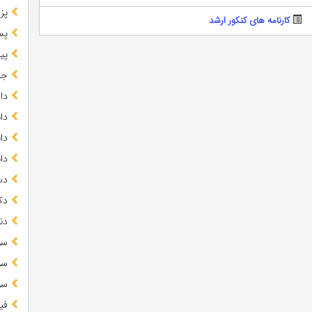
پز
کارنامه های کنکور ارشد
پس
پیا
جز
دا
دا
دا
دا
دس
دک
دن
سو
سو
سو
فی