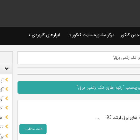
نجمن کنکور
مرکز مشاوره سایت کنکور
ابزارهای کاربردی
ی تک رقمی برق"
آپ
برچسب "رتبه های تک رقمی برق"
آز
آز
اخب
های برق ارشد 93 ...
اط
ان
ادامه مطلب...
بر