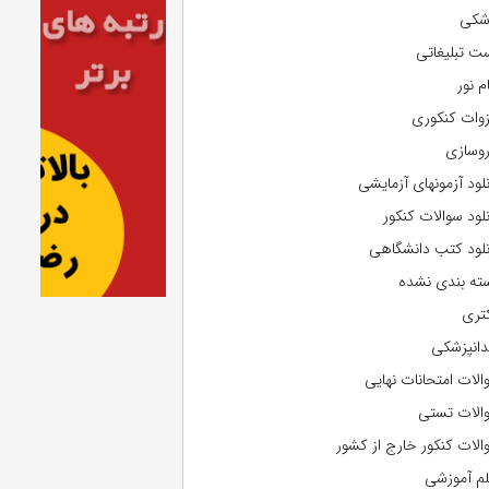
شکی
ت تبلیغاتی
م نور
وات کنکوری
روسازی
نلود آزمونهای آزمایشی
نلود سوالات کنکور
نلود کتب دانشگاهی
ته بندی نشده
تری
دانپزشکی
الات امتحانات نهایی
الات تستی
الات کنکور خارج از کشور
لم آموزشی