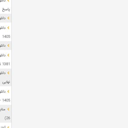
پاسخ
دانلود 
1405
دانل
دانل
1381 تا 1405
نهایی
دانل
1405 + پاسخ
26)
آغاز