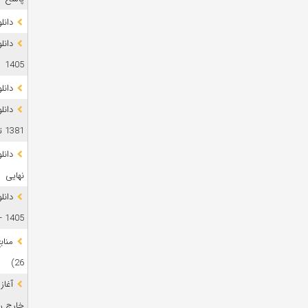
دانلود 
1405
دانل
دانل
1381 تا 1405
نهایی
دانل
1405 + پاسخ
26)
آغاز
خارج رشت