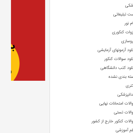
شکی
ت تبلیغاتی
م نور
وات کنکوری
روسازی
نلود آزمونهای آزمایشی
نلود سوالات کنکور
نلود کتب دانشگاهی
ته بندی نشده
تری
دانپزشکی
الات امتحانات نهایی
الات تستی
الات کنکور خارج از کشور
لم آموزشی