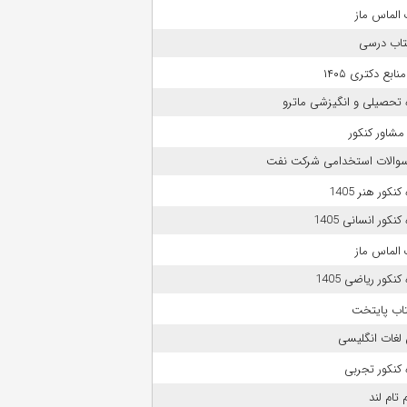
الماس ماز
تاب درسی
بع دکتری ۱۴۰۵
 تحصیلی و انگیزشی ماترو
مشاور کنکور
 سوالات استخدامی شرکت نفت
نکور هنر 1405
نکور انسانی 1405
الماس ماز
نکور ریاضی 1405
تاب پایتخت
لغات انگلیسی
کنکور تجربی
 تام لند