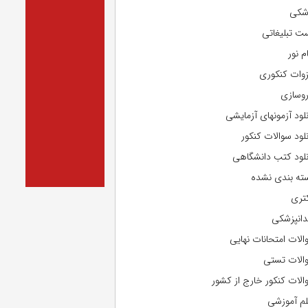
شکی
ت تبلیغاتی
م نور
وات کنکوری
روسازی
نلود آزمونهای آزمایشی
نلود سوالات کنکور
نلود کتب دانشگاهی
ته بندی نشده
تری
دانپزشکی
الات امتحانات نهایی
الات تستی
الات کنکور خارج از کشور
لم آموزشی