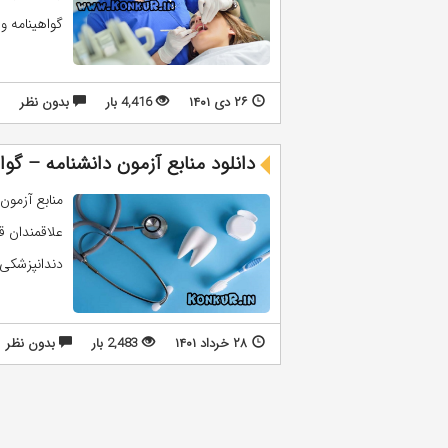
گواهینامه و ارتقا دند
۲۶ دی ۱۴۰۱
4,416 بار
بدون نظر
دانلود منابع آزمون دانشنامه – گواه
علاقمندان قر
دندانپزشکی سال 1401 به ادامه م
۲۸ خرداد ۱۴۰۱
2,483 بار
بدون نظر