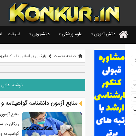
دانش آموزی
علوم پزشکی
دانشجویی
تبلیغات
ا
.
صفحه نخست
بایگانی بر اساس تگ "دندانپز
نوشته هایی 
منابع آزمون دانشنامه گواهینامه و ار
رایگان در سا
گواهینامه و ارتقا دند