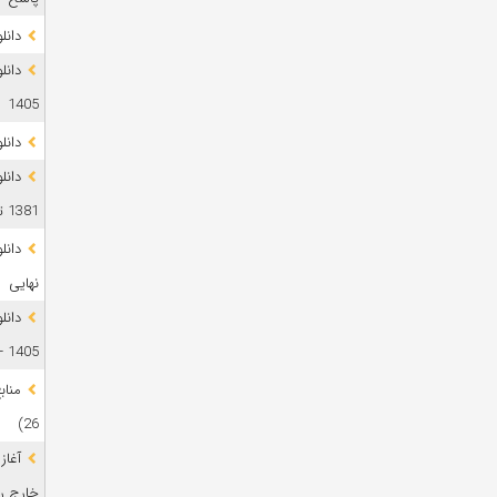
دانلود 
1405
دانل
دانل
1381 تا 1405
نهایی
دانل
1405 + پاسخ
26)
آغاز
خارج رشت