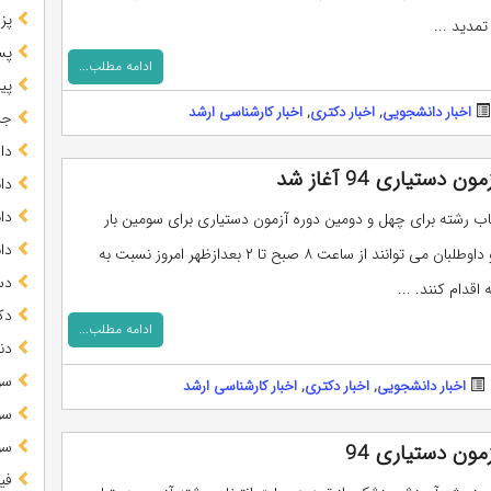
پز
پس
ادامه مطلب...
پیا
اخبار دانشجویی
,
اخبار دکتری
,
اخبار کارشناسی ارشد
جز
دا
یاری 94 آغاز شد
دا
دا
 رشته برای چهل و دومین دوره آزمون دستیاری برای سومین بار
دا
تمدید شد و داوطلبان می توانند از ساعت ۸ صبح تا ۲ بعدازظهر امروز نسبت به
دس
اقدام کنند. ...
دک
ادامه مطلب...
دن
سو
اخبار دانشجویی
,
اخبار دکتری
,
اخبار کارشناسی ارشد
سو
سو
ون دستیاری 94
فی