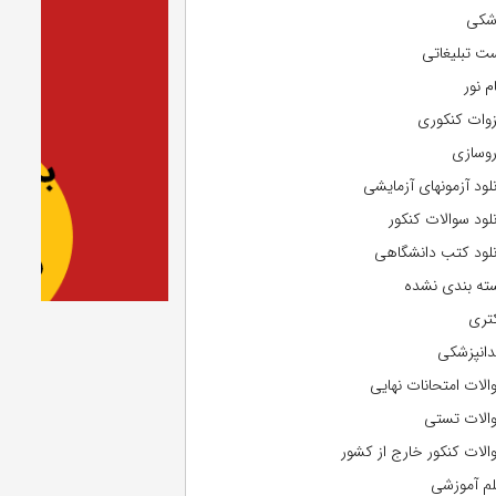
شکی
ت تبلیغاتی
م نور
وات کنکوری
روسازی
نلود آزمونهای آزمایشی
نلود سوالات کنکور
نلود کتب دانشگاهی
ته بندی نشده
تری
دانپزشکی
الات امتحانات نهایی
الات تستی
الات کنکور خارج از کشور
لم آموزشی