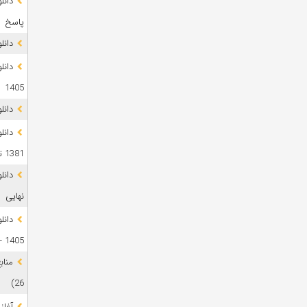
پاسخ
دانلود 
1405
دانل
دانل
1381 تا 1405
نهایی
دانل
1405 + پاسخ
26)
آغاز